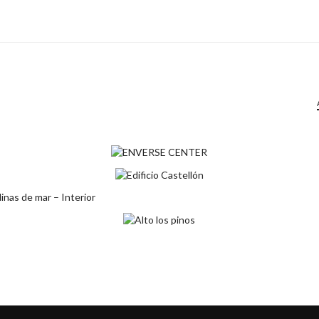
ENVERSE CENTER
Diseño 360°
Diseño Exterior
EDIFICIO CASTELLÓN
Diseño 360°
Diseño Exterior
NAS DE MAR – INTERIOR
°
Diseño Interior
ALTO LOS PINOS
Diseño 360°
Diseño Exterior