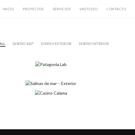
INICIO
PROYECTOS
SERVICIOS
VRSTUDIO
CONTACTO
ALL
DISEÑO 360°
DISEÑO EXTERIOR
DISEÑO INTERIOR
PATAGONIA LAB
Diseño 360°
Diseño Exterior
SALINAS DE MAR – EXTERIOR
Diseño Exterior
CASINO CALAMA
Diseño Exterior
Diseño Interior