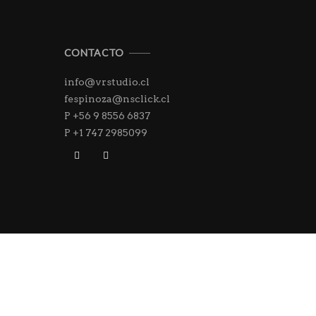
CONTACTO
info@vrstudio.cl
fespinoza@nsclick.cl
P +56 9 8556 6837
P +1 747 2985099