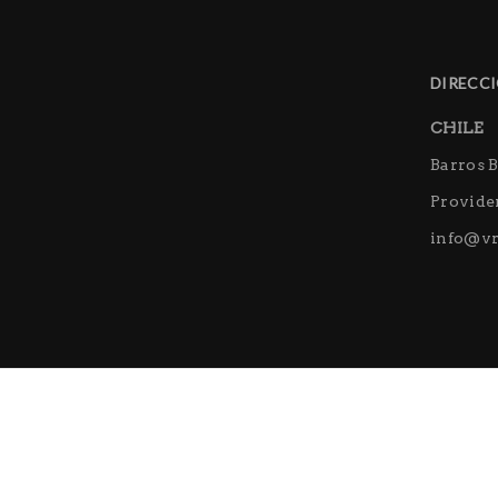
DIRECCI
CHILE
Barros B
Providen
info@vr