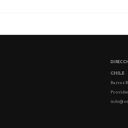
DIRECCI
CHILE
Barros B
Providen
info@vr