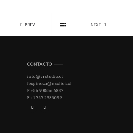
PREV
NEXT
CONTACTO
info@vrstudio.cl
fespinoza@nsclick.cl
P +56 9 8556 6837
P +1 747 2985099