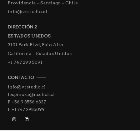
Providencia – Santiago – Chile
info@vrstudio.cl
DIRECCIÓN 2
ESTADOS UNIDOS
3101 Park Blvd, Palo Alto
California – Estados Unidos
+1 747 298 5091
CONTACTO
info@vrstudio.cl
fespinoza@nsclick.cl
P +56 9 8556 6837
P +1 747 2985099